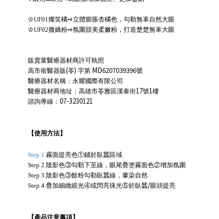
♔
UF01
燦笑橘
➺
立體膨脹杏橘色，勾勒無辜自然大眼
♔
UF02
撒嬌粉
➺
氛圍甜美柔嫩粉，
打造楚楚無辜大眼
販賣業醫療器材商許可執照
(
)
MD6207039396
高市衛醫器販
苓
字第
號
醫療器材名稱：永耀國際有限公司
17
1
醫療器材商地址：高雄市苓雅區漢泰街
號
樓
07-3230121
諮詢專線：
【使用方法】
Step 1.
霧面提亮色①鋪於臥蠶區域
Step 2.
陰影色③勾勒下至線，眼尾疊塗霧面色②增加氛圍
Step 3.
陰影色③餘粉勾勒臥蠶線，暈染自然
/
Step 4.
疊加細緻緞光④或閃亮珠光⑤於臥蠶
眼頭提亮
【產品注意事項】