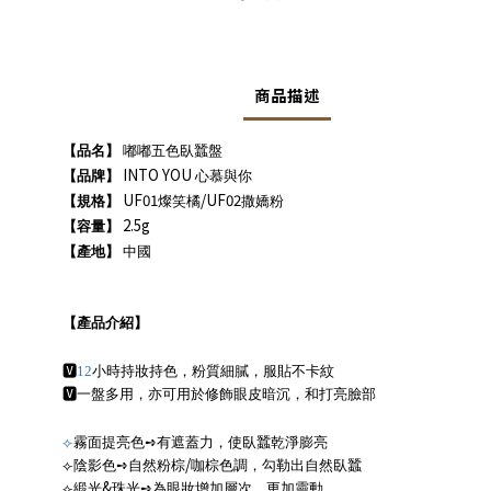
商品描述
【品名】
嘟嘟五色臥蠶盤
INTO YOU
【品牌】
心慕與你
UF01
/UF02
【規格】
燦笑橘
撒嬌粉
2.5g
【容量】
【產地】
中國
【產品介紹】
🆅
12
小時持妝持色，粉質細膩，服貼不卡紋
🆅
一盤多用，亦可用於修飾眼皮暗沉，和打亮臉部
⟣
霧面提亮色
➺
有遮蓋力，使臥蠶乾淨膨亮
/
⟣
陰影色
➺
自然粉棕
咖棕色調，勾勒出自然臥蠶
&
⟣
緞光
珠光
➺
為眼妝增加層次、更加靈動