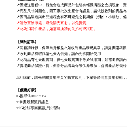
📍
因運送過程中，難免會造成商品外包裝有輕微擠壓之盒損現象，實
📍
商品尺寸與顏色，因工廠批次生產會有誤差，請依照收到的實品為
📍
因商品製造與出品過程會有不可避免之初期傷（例如：小細紋、偏
📍
請放置陰涼處，避免陽光直射，以免變質。
📍
此為消耗性產品，如需退換請勿先拆封或試用。
【關於訂單】
📍
開箱請錄影，保障自身權益
⚠
如收到產品發現異常，請提供開箱影
📍
收到商品有瑕疵請七天內告知，請勿先拆開始使用
📍
此商品有七天鑑賞期，但七天鑑賞期不等於試用期，
如需退換請勿
📍
賣場商品保證正貨，但部分品牌為保護供應來源，會將產品序號標
⚠
訂購前，請先詳閱賣場主頁的購買規則，下單等於同意賣場規範，
【優惠好康】
IG
搜尋
🔍
dtstore.tw
✨
掌握最新流行訊息
✨
IG
粉絲專屬優惠折扣活動