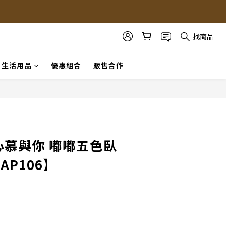
找商品
生活用品
優惠組合
販售合作
立即購買
OU心慕與你 嘟嘟五色臥
【AP106】