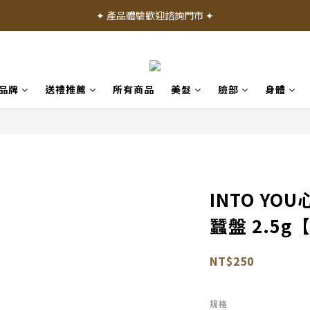
✦ 加入會員就送 50 元購物禮金 ✦
✦ 產品體驗歡迎諮詢門市 ✦
✦ 加入會員就送 50 元購物禮金 ✦
品牌
送禮推薦
所有商品
美髮
臉部
身體
INTO Y
蠶盤 2.5g
NT$250
規格