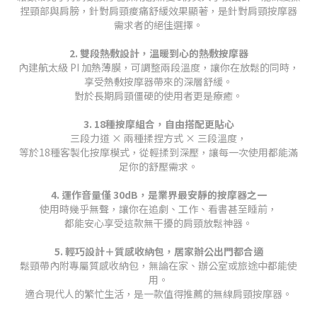
捏頸部與肩膀，針對
肩頸痠痛舒緩
效果顯著，是針對
肩頸按摩器
需求者的絕佳選擇。
2. 雙段熱敷設計，溫暖到心的熱敷按摩器
內建
航太級 PI 加熱薄膜
，可調整兩段溫度，讓你在放鬆的同時，
享受
熱敷按摩器
帶來的深層舒緩。
對於長期肩頸僵硬的使用者更是療癒。
3. 18種按摩組合，自由搭配更貼心
三段力道 × 兩種揉捏方式 × 三段溫度，
等於
18種客製化按摩模式
，從輕揉到深壓，讓每一次使用都能滿
足你的舒壓需求。
4. 運作音量僅 30dB，是業界最安靜的按摩器之一
使用時幾乎無聲，讓你在追劇、工作、看書甚至睡前，
都能安心享受這款無干擾的
肩頸放鬆神器
。
5. 輕巧設計＋質感收納包，居家辦公出門都合適
鬆頸帶
內附專屬質感收納包，無論在家、辦公室或旅途中都能使
用。
適合現代人的繁忙生活，是一款值得推薦的
無線肩頸按摩器
。