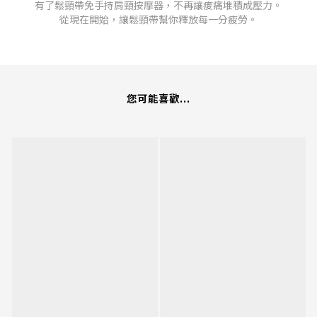
有了
鬆頸帶免手持肩頸按摩器
，不再讓痠痛堆積成壓力。
從現在開始，讓鬆頸帶幫你釋放每一分疲勞。
您可能喜歡...