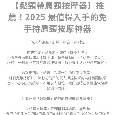
【鬆頸帶肩頸按摩器】推
薦！2025 最值得入手的免
手持肩頸按摩神器
仿真人揉捏＋熱敷＋靜音一次到位
你也常常肩頸痠痛、頭痛、睡不好嗎？
不論是長時間低頭滑手機的你，還是電腦前一坐就是一整天的上
班族，一款
真正有效的肩頸按摩器
，就是讓生活更舒適的關鍵。
這款
鬆頸帶
，就是一款適合你的肩頸按摩器。
結合
免手持設計
、
熱敷功能
與
仿真人揉捏技術
的
無線肩頸按摩
器
，不需要預約按摩、不用求人幫忙，讓你隨時在家就能恢復肩
頸的輕盈感。
▎為什麼「鬆頸帶」是你的首選肩頸按摩器？
1. 仿真人按摩，從頸椎到斜方肌一次到位
鬆頸帶免手持肩頸按摩器
採用創新雙C仿真人手技設計，能深度揉