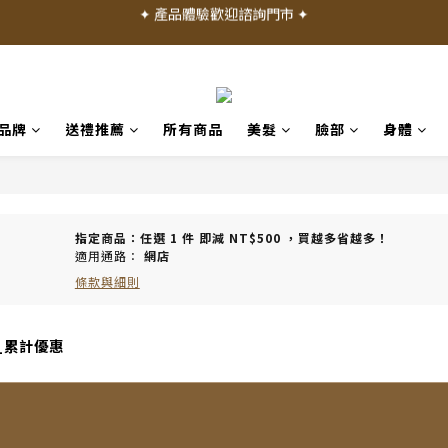
✦ 加入會員就送 50 元購物禮金 ✦
✦ 加入會員就送 50 元購物禮金 ✦
品牌
送禮推薦
所有商品
美髮
臉部
身體
指定商品：任選 1 件 即減 NT$500 ，買越多省越多！
適用通路：
網店
條款與細則
_累計優惠