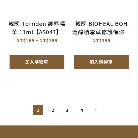
韓國 Torriden 護唇精
韓國 BIOHEAL BOH
華 11ml【AS047】
泛醇積雪草修護保濕舒
敏噴霧
NT$169 ~ NT$199
NT$359
120ml【AS043】
加入購物車
加入購物車
1
2
3
4