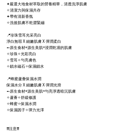
✦
嚴選大地食材萃取的營養精華，清透洗淨肌膚
✧
清潔力與保濕共存
✦帶有
清新香氛
✧
洗後肌膚不乾澀緊繃
📍
珍珠雪耳光采亮白
X
X
淨白無瑕
細嫩肌膚
彈潤柔白
+
=
➻
原生食材
源生美肌
浸潤乾凅的肌膚
✧
珍珠
✧
光彩亮白
✧
雪耳
✧
勻亮膚色
✧
鎖水磁石
✧
保濕鎖水
📍
蜂蜜蘆薈保濕水潤
X
X
保濕水分
細嫩肌膚
彈潤光滑
+
=
➻
原生食材
源生美肌
勻亮淨透暗沉肌膚
✧
蘆薈
✧
舒緩修護
✧
蜂蜜
✧
保濕水潤
✧
保濕因子
✧
彈力光澤
❗❗
注意
❗❗