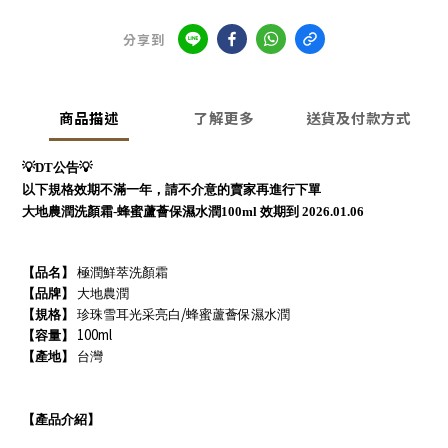
分享到
商品描述
了解更多
送貨及付款方式
💡DT公告💡
以下規格效期不滿一年，請不介意的賣家再進行下單
大地農潤洗顏霜-蜂蜜蘆薈保濕水潤100ml 效期到 2026.01.06
【品名】
極潤鮮萃洗顏霜
【品牌】
大地農潤
/
【規格】
珍珠雪耳光采亮白
蜂蜜蘆薈保濕水潤
100ml
【容量】
【產地】
台灣
【產品介紹】