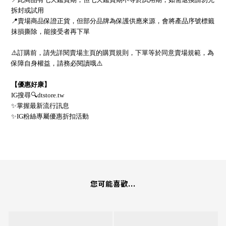
拆封或試用
📍
賣場商品保證正貨，但部分品牌為保護供應來源，會將產品序號標籤
抹損撕除，能接受者再下單
⚠
訂購前，請先詳閱賣場主頁的購買規則，下單等於同意賣場規範，為
保障自身權益，請務必閱讀哦
⚠
【優惠好康】
IG
搜尋
🔍
dtstore.tw
✨
掌握最新流行訊息
✨
IG
粉絲專屬優惠折扣活動
您可能喜歡...