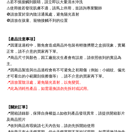
⚠
若不慎接觸到眼睛，請立即以大量清水沖洗
⚠
使用後若發現肌膚不適，請馬上停用，並諮詢專業醫師
🚫
請放置於室內陰涼通風處，避免陽光直射
🚫
請放在孩童、寵物接觸不到的位置
【產品注意事項】
📍
因運送過程中，難免會造成商品外包裝有輕微擠壓之盒損現象，實屬
正常，請不介意的買家再下單。
📍
商品尺寸與顏色，因工廠批次生產會有誤差，請依照收到的實品為
主。
📍
因商品製造與出品過程會有不可避免之初期傷（例如：小細紋、偏光
才可看出的小範圍刮痕擦傷等），請不介意的買家再下單。
📍
請放置陰涼處，避免陽光直射，以免變質。
📍
此為消耗性產品，如需退換請勿先拆封或試用。
【關於訂單】
📍
開箱請錄影，保障自身權益
⚠
如收到產品發現異常，請提供開箱影片
及商品照片
📍
收到商品有瑕疵請七天內告知，請勿先拆開始使用
📍
此商品有七天鑑賞期，但七天鑑賞期不等於試用期，
如需退換請勿先