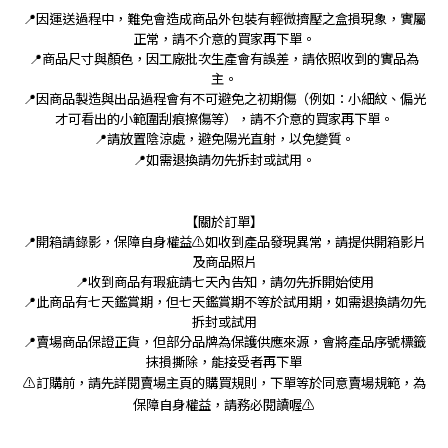
📍因運送過程中，難免會造成商品外包裝有輕微擠壓之盒損現象，實屬
正常，請不介意的買家再下單。
📍商品尺寸與顏色，因工廠批次生產會有誤差，請依照收到的實品為
主。
📍因商品製造與出品過程會有不可避免之初期傷（例如：小細紋、偏光
才可看出的小範圍刮痕擦傷等），請不介意的買家再下單。
📍請放置陰涼處，避免陽光直射，以免變質。
📍如需退換請勿先拆封或試用。
【關於訂單】
📍開箱請錄影，保障自身權益⚠️如收到產品發現異常，請提供開箱影片
及商品照片
📍收到商品有瑕疵請七天內告知，請勿先拆開始使用
📍此商品有七天鑑賞期，但七天鑑賞期不等於試用期，如需退換請勿先
拆封或試用
📍賣場商品保證正貨，但部分品牌為保護供應來源，會將產品序號標籤
抹損撕除，能接受者再下單
⚠️訂購前，請先詳閱賣場主頁的購買規則，下單等於同意賣場規範，為
保障自身權益，請務必閱讀喔⚠️