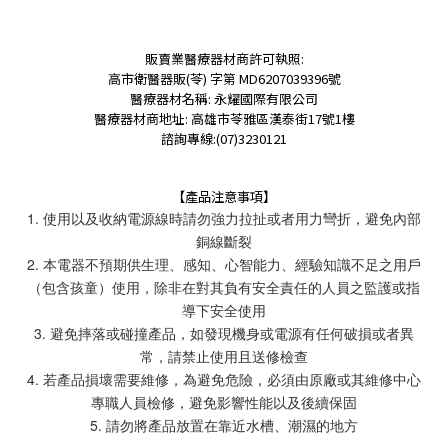
販賣業醫療器材商許可執照:
高市衛醫器販(苓) 字第 MD6207039396號
醫療器材名稱: 永耀國際有限公司
醫療器材商地址: 高雄市苓雅區漢泰街17號1樓
諮詢專線:(07)3230121
【產品注意事項】
1. 使用以及收納電源線時請勿強力拉扯或者用力彎折，避免內部
銅線斷裂
2. 本電器不預期供生理、感知、心智能力、經驗知識不足之用戶
（包含孩童）使用，除非在對其負有安全責任的人員之監護或指
導下安全使用
3. 避免摔落或碰撞產品，如發現機身或電源有任何破損或者異
常，請禁止使用且送修檢查
4. 若產品損壞需要維修，為避免危險，必須由原廠或其維修中心
專職人員檢修，避免影響性能以及後續保固
5. 請勿將產品放置在靠近水槽、潮濕的地方