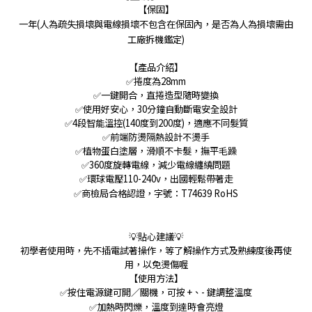
【保固】
一年(人為疏失損壞與電線損壞不包含在保固內，是否為人為損壞需由
工廠拆機鑑定)
【產品介紹】
✅捲度為28mm
✅一鍵開合，直捲造型隨時變換
✅使用好安心，30分鐘自動斷電安全設計
✅4段智能溫控(140度到200度)，適應不同髮質
✅前端防燙隔熱設計不燙手
✅植物蛋白塗層，滑順不卡髮，撫平毛躁
✅360度旋轉電線，減少電線纏繞問題
✅環球電壓110-240v，出國輕鬆帶著走
✅商檢局合格認證，字號：T74639 RoHS
💡貼心建議💡
初學者使用時，先不插電試著操作，等了解操作方式及熟練度後再使
用，以免燙傷喔
【使用方法】
✅按住電源鍵可開／關機，可按 +、- 鍵調整溫度
✅加熱時閃爍，溫度到達時會亮燈